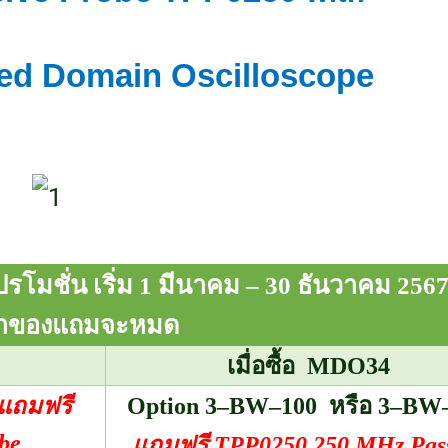
ed Domain Oscilloscope
โมชั่น เริ่ม
1
มีนาคม –
30
ธันวาคม 2567
่าของแถมจะหมด
เมื่อซื้อ
MDO
34
แถมฟรี
Option 3
–
BW
–
100
หรือ
3
–
BW
be
แถมฟรี
TPP
0250 250
MHz Pas