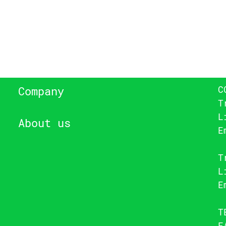
C
Company
T
L
About us
E
T
L
E
T
F