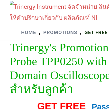
Skip
to
content
HOME
PROMOTIONS
GET FREE
Trinergy's Promotio
Probe TPP0250 with
Domain Oscilloscope
สำหรับลูกค้า
GET FREE
Pas